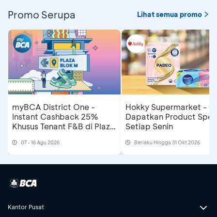
Promo Serupa
Lihat semua promo
myBCA District One -
Hokky Supermarket -
Instant Cashback 25%
Dapatkan Product Spesi
Khusus Tenant F&B di Plaza
Setiap Senin
Blok M
07 - 16 Agu 2026
Berlaku Hingga 31 Okt 2026
Kantor Pusat