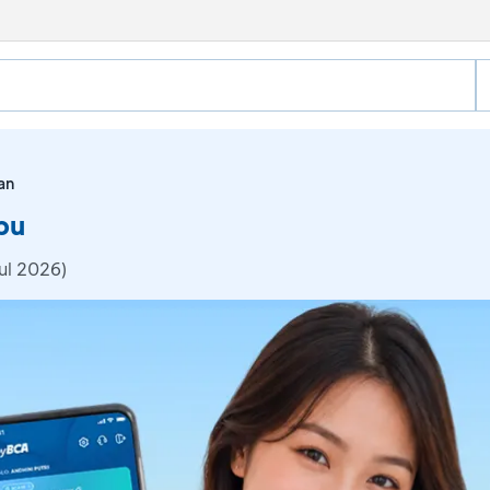
an
bu
ul 2026)