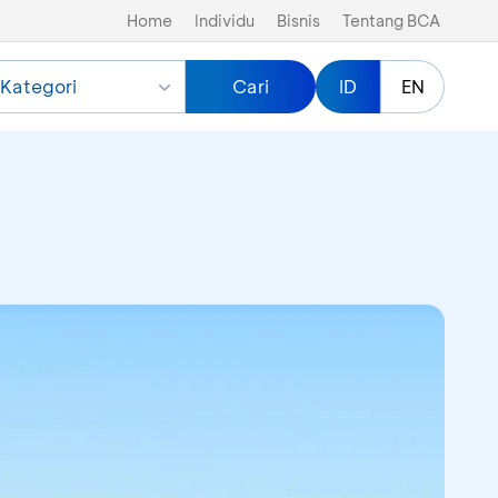
Home
Individu
Bisnis
Tentang BCA
Kategori
Cari
ID
EN