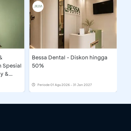
&
Bessa Dental - Diskon hingga
 Spesial
50%
gy &
Periode
01 Agu 2026 - 31 Jan 2027