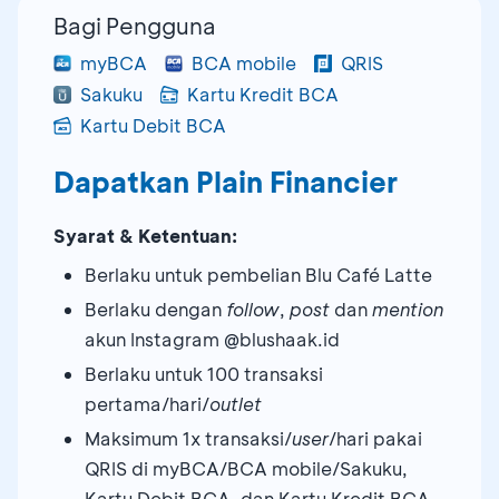
Bagi Pengguna
myBCA
BCA mobile
QRIS
Sakuku
Kartu Kredit BCA
Kartu Debit BCA
Dapatkan Plain Financier
Syarat & Ketentuan:
Berlaku untuk pembelian Blu Café Latte
Berlaku dengan
follow
,
post
dan
mention
akun Instagram @blushaak.id
Berlaku untuk 100 transaksi
pertama/hari/
outlet
Maksimum 1x transaksi/
user
/hari pakai
QRIS di myBCA/BCA mobile/Sakuku,
Kartu Debit BCA, dan Kartu Kredit BCA