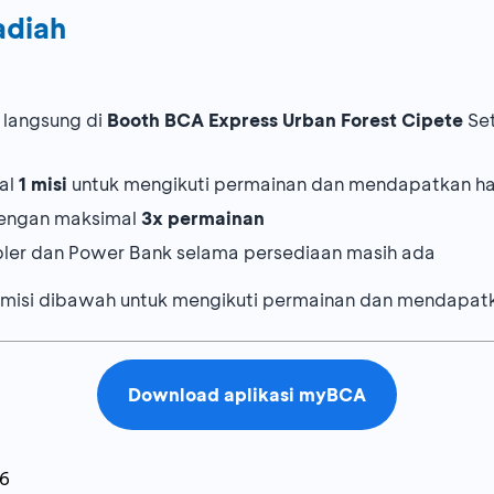
adiah
 langsung di
Booth BCA Express Urban Forest Cipete
Set
al
1 misi
untuk mengikuti permainan dan mendapatkan ha
engan maksimal
3x permainan
bler dan Power Bank selama persediaan masih ada
 misi dibawah untuk mengikuti permainan dan mendapat
as melalui
myBCA
dengan minimum nominal
Rp500.000
Download aplikasi myBCA
h BCA express dengan setoran awal minimum
Rp500.00
t Cipete
menggunakan
myBCA
dengan minimum transak
26