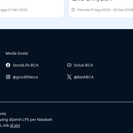
ingga 31 Okt 2026
Periode
01 Agu 2026 - 26 Sep 202
Media Sosial
GoodLife BCA
Solusi BCA
@goodlifebca
@BankBCA
esia
yang dijamin LPS per Nasabah
, klik
di sini