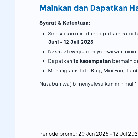
Mainkan dan Dapatkan H
Syarat & Ketentuan:
Selesaikan misi dan dapatkan hadiah
Juni - 12 Juli 2026
Nasabah wajib menyelesaikan minim
Dapatkan
1x kesempatan
bermain d
Menangkan: Tote Bag, Mini Fan, Tum
Nasabah wajib menyelesaikan minimal 1
Melakukan aktivasi dan top up Poket Val
Melakukan pembukaan rekening di boot
teman untuk membuka rekening
Melakukan transaksi di area
Urban Fores
Periode promo:
20 Jun 2026
-
12 Jul 20