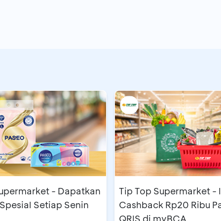
gka
di Booth BCA Express dengan setoran minimum
Rp50
upermarket - Dapatkan
Tip Top Supermarket - 
Spesial Setiap Senin
Cashback Rp20 Ribu P
QRIS di myBCA