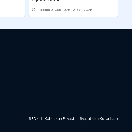
6
Periode
01 Jun 2026 - 31 Okt 2026
SBDK
|
Kebijakan Privasi
|
Syarat dan Ketentuan