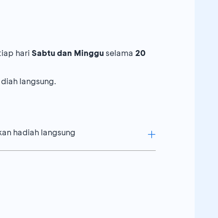
iap hari
Sabtu dan Minggu
selama
20
diah langsung.
kan hadiah langsung
0,
atau
Rp800.000
dengan mengajak 1
si
Rp300.000
dalam 1 struk