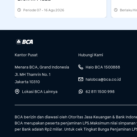
Periode
07 - 16 Agu 2026
Berlaku H
Kantor Pusat
Hubungi Kami
Menara BCA, Grand Indonesia
Halo BCA 1500888
Jl. MH Thamrin No. 1
halobca@bca.co.id
Jakarta 10310
Lokasi BCA Lainnya
62 811 1500 998
BCA berizin dan diawasi oleh Otoritas Jasa Keuangan & Bank Indon
BCA merupakan peserta penjaminan LPS.Maksimum nilai simpanan 
per Bank adalah Rp2 miliar. Untuk cek Tingkat Bunga Penjaminan LPS