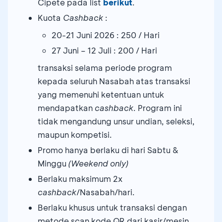
Cipete pada list
berikut
.
Kuota
Cashback
:
20-21 Juni 2026 : 250 / Hari
27 Juni – 12 Juli : 200 / Hari
transaksi selama periode program
kepada seluruh Nasabah atas transaksi
yang memenuhi ketentuan untuk
mendapatkan
cashback
. Program ini
tidak mengandung unsur undian, seleksi,
maupun kompetisi.
Promo hanya berlaku di hari Sabtu &
Minggu
(Weekend only)
Berlaku maksimum 2x
cashback
/Nasabah/hari.
Berlaku khusus untuk transaksi dengan
metode scan kode QR dari kasir/mesin