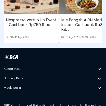
Nespresso Vertuo Up Event
Mie Pangsit AON Medan
- Cashback Rp750 Ribu
Instant Cashback Rp35
Ribu
10 - 16 Agu 2026
07 Agu 2026 - 31 Okt 2026
Kantor Pusat
Hubungi Kami
Media Sosial
SBDK
|
Kebijakan Privasi
|
Syarat dan Ketentuan