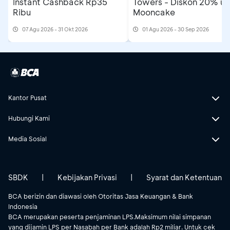
Instant Cashback Rp35
Towers - Diskon 20% un
Ribu
Mooncake
07 Agu 2026 - 31 Okt 2026
01 Agu 2026 - 30 Sep 2026
Kantor Pusat
Hubungi Kami
Media Sosial
SBDK
|
Kebijakan Privasi
|
Syarat dan Ketentuan
BCA berizin dan diawasi oleh Otoritas Jasa Keuangan & Bank
Indonesia
BCA merupakan peserta penjaminan LPS.Maksimum nilai simpanan
yang dijamin LPS per Nasabah per Bank adalah Rp2 miliar. Untuk cek