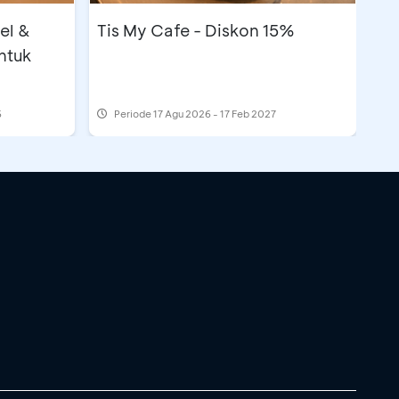
el &
Tis My Cafe - Diskon 15%
ntuk
6
Periode
17 Agu 2026 - 17 Feb 2027