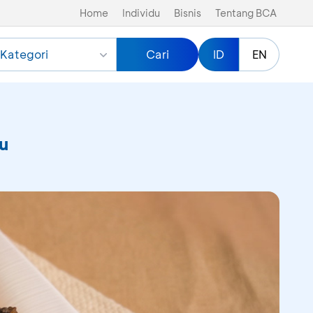
Home
Individu
Bisnis
Tentang BCA
Kategori
Cari
ID
EN
u