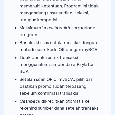
memenuhi ketentuan. Program ini tidak
mengandung unsur undian, seleksi,
ataupun kompetisi.
Maksimum 1x
cashback
/user/periode
program
Berlaku khusus untuk transaksi dengan
metode scan kode QR dengan myBCA
Tidak berlaku untuk transaksi
menggunakan sumber dana Paylater
BCA
Setelah scan QR di myBCA, pilih dan
pastikan promo sudah terpasang
sebelum konfirmasi transaksi
Cashback
dikreditkan otomatis ke
rekening sumber dana setelah transaksi
berhasil