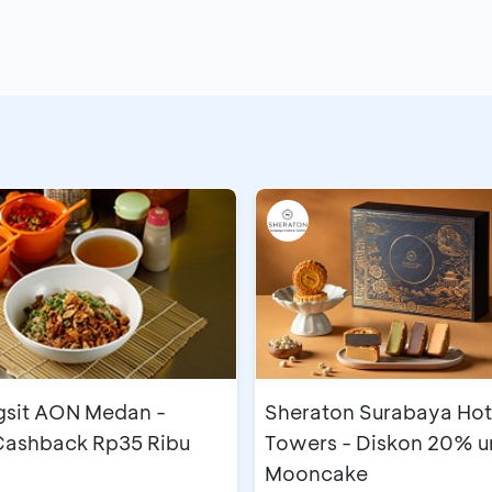
gsit AON Medan -
Sheraton Surabaya Hot
 Cashback Rp35 Ribu
Towers - Diskon 20% u
Mooncake