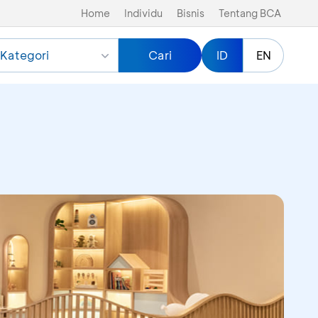
Home
Individu
Bisnis
Tentang BCA
Kategori
Cari
ID
EN