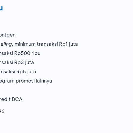
u
rontgen
aling
, minimum transaksi Rp1 juta
nsaksi Rp500 ribu
saksi Rp3 juta
nsaksi Rp5 juta
ogram promosi lainnya
redit BCA
26