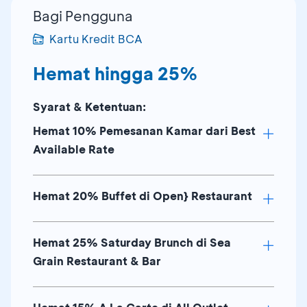
Bagi Pengguna
Kartu Kredit BCA
Hemat hingga 25%
Syarat & Ketentuan:
Hemat 10% Pemesanan Kamar dari Best
Available Rate
Hemat 20% Buffet di Open} Restaurant
Berlaku untuk
Guest Room
&
Deluxe
Room
Berlaku untuk
check-in
pada hari Minggu
Hemat 25% Saturday Brunch di Sea
Berlaku setiap hari untuk lunch & dinner
– Kamis
Grain Restaurant & Bar
buffet
Termasuk sarapan untuk 2 orang
Bebas biaya untuk anak berusia ≤ 5
Berlaku maksimum 2
tahun (hemat 50% untuk anak berusia 6-