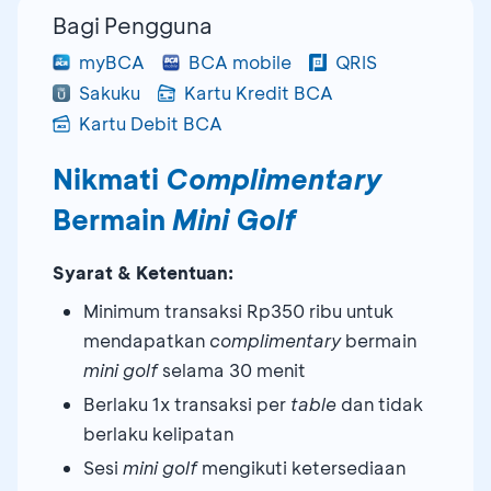
Bagi Pengguna
myBCA
BCA mobile
QRIS
Sakuku
Kartu Kredit BCA
Kartu Debit BCA
Nikmati
Complimentary
Bermain
Mini Golf
Syarat & Ketentuan:
Minimum transaksi Rp350 ribu untuk
mendapatkan
complimentary
bermain
mini golf
selama 30 menit
Berlaku 1x transaksi per
table
dan tidak
berlaku kelipatan
Sesi
mini golf
mengikuti ketersediaan