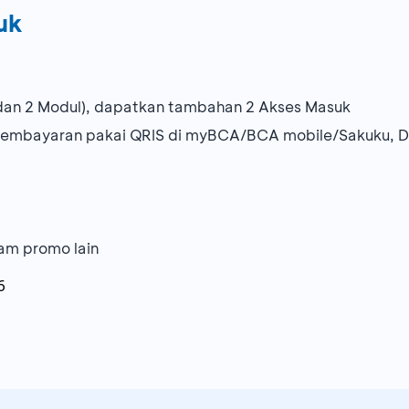
uk
k dan 2 Modul), dapatkan tambahan 2 Akses Masuk
 pembayaran pakai QRIS di myBCA/BCA mobile/Sakuku, D
am promo lain
6