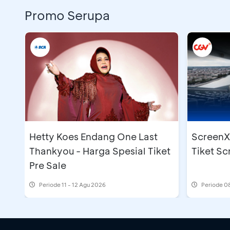
Promo Serupa
Hetty Koes Endang One Last
ScreenX 
Thankyou - Harga Spesial Tiket
Tiket S
Pre Sale
Periode
11 - 12 Agu 2026
Periode
08