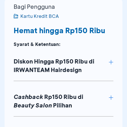
Bagi Pengguna
Kartu Kredit BCA
Hemat hingga Rp150 Ribu
Syarat & Ketentuan:
Diskon Hingga Rp150 Ribu di
IRWANTEAM Hairdesign
Diskon Rp150 ribu dengan Kartu Kredit
Cashback
Rp150 Ribu di
BCA Mastercard World
Beauty Salon
Pilihan
Diskon Rp100 ribu dengan Kartu Kredit
BCA JCB/Mastercard/Visa Black
Berlaku semua perawatan setiap hari