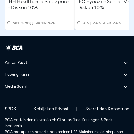
IHH Healthcare Singapore
IEC Eyecare Sunter Mall
sepenuhnya atas segala kewajiban
- Diskon 10%
Diskon 10%
perpajakan sehubungan dengan
cashback
yang diterima sesuai dengan
peraturan perpajakan yang berlaku. BCA
Berlaku Hingga 30 Nov 2026
01 Sep 2026 - 31 Okt 2026
tidak bertanggung jawab atas
kewajiban perpajakan Nasabah tersebut
Lokasi:
Cek lokasi
list beauty salon
di sini.
Kantor Pusat
Hubungi Kami
Media Sosial
SBDK
|
Kebijakan Privasi
|
Syarat dan Ketentuan
BCA berizin dan diawasi oleh Otoritas Jasa Keuangan & Bank
Indonesia
BCA merupakan peserta penjaminan LPS.Maksimum nilai simpanan