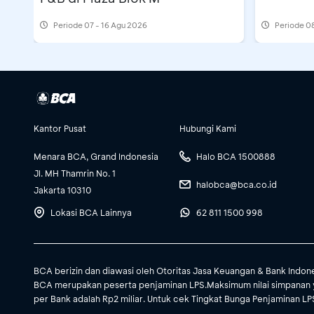
Periode
07 - 16 Agu 2026
Periode
08
Kantor Pusat
Hubungi Kami
Menara BCA, Grand Indonesia
Halo BCA 1500888
Jl. MH Thamrin No. 1
halobca@bca.co.id
Jakarta 10310
Lokasi BCA Lainnya
62 811 1500 998
BCA berizin dan diawasi oleh Otoritas Jasa Keuangan & Bank Indon
BCA merupakan peserta penjaminan LPS.Maksimum nilai simpanan 
per Bank adalah Rp2 miliar. Untuk cek Tingkat Bunga Penjaminan LPS