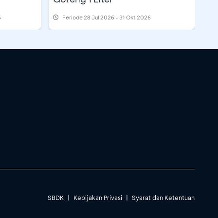
6
Periode
28 Jul 2026 - 31 Okt 2026
SBDK
|
Kebijakan Privasi
|
Syarat dan Ketentuan