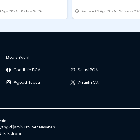
 Agu 2026 - 07 Nov 2026
Periode
01 Agu 2026 - 30 Sep 202
Media Sosial
GoodLife BCA
Solusi BCA
@goodlifebca
@BankBCA
esia
yang dijamin LPS per Nasabah
, klik
di sini