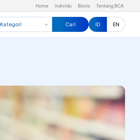
Home
Individu
Bisnis
Tentang BCA
Kategori
Cari
ID
EN