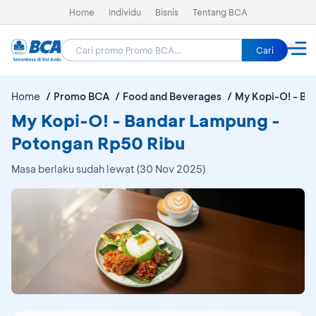
Home
Individu
Bisnis
Tentang BCA
Cari
Home
Promo BCA
Food and Beverages
My Kopi-O! - Ba
My Kopi-O! - Bandar Lampung -
Potongan Rp50 Ribu
Masa berlaku sudah lewat (30 Nov 2025)