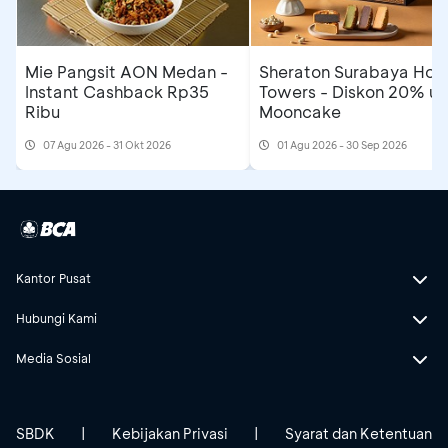
Mie Pangsit AON Medan -
Sheraton Surabaya Hote
Instant Cashback Rp35
Towers - Diskon 20% un
Ribu
Mooncake
07 Agu 2026 - 31 Okt 2026
01 Agu 2026 - 30 Sep 2026
Kantor Pusat
Hubungi Kami
Media Sosial
SBDK
|
Kebijakan Privasi
|
Syarat dan Ketentuan