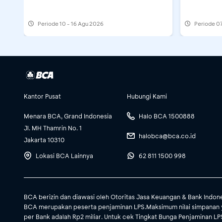
Periode
10 - 16 Agu 2026
Periode
07
Kantor Pusat
Hubungi Kami
Menara BCA, Grand Indonesia
Halo BCA 1500888
Jl. MH Thamrin No. 1
halobca@bca.co.id
Jakarta 10310
Lokasi BCA Lainnya
62 811 1500 998
BCA berizin dan diawasi oleh Otoritas Jasa Keuangan & Bank Indon
BCA merupakan peserta penjaminan LPS.Maksimum nilai simpanan 
per Bank adalah Rp2 miliar. Untuk cek Tingkat Bunga Penjaminan LPS