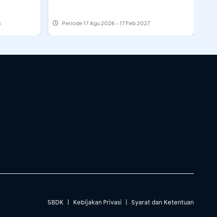
6
Periode
17 Agu 2026 - 17 Feb 2027
SBDK
|
Kebijakan Privasi
|
Syarat dan Ketentuan