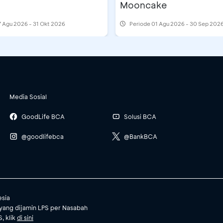
Mooncake
 Agu 2026 - 31 Okt 2026
Periode
01 Agu 2026 - 30 Sep 202
Media Sosial
GoodLife BCA
Solusi BCA
@goodlifebca
@BankBCA
esia
yang dijamin LPS per Nasabah
, klik
di sini