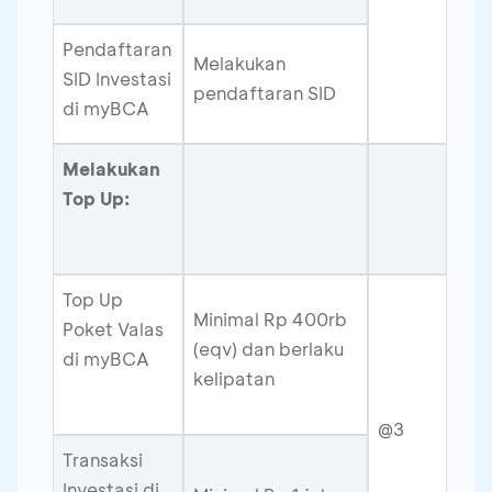
Pendaftaran
Melakukan
SID Investasi
pendaftaran SID
di myBCA
Melakukan
Top Up:
Top Up
Minimal Rp 400rb
Poket Valas
(eqv) dan berlaku
di myBCA
kelipatan
@3
Transaksi
Investasi di