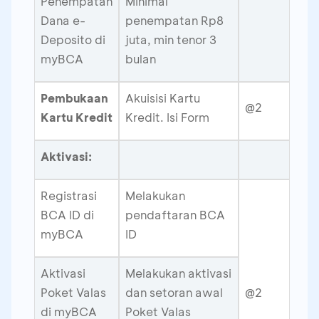
Penempatan
Minimal
Dana e-
penempatan Rp8
Deposito di
juta, min tenor 3
myBCA
bulan
Pembukaan
Akuisisi Kartu
@2
Kartu Kredit
Kredit. Isi Form
Aktivasi:
Registrasi
Melakukan
BCA ID di
pendaftaran BCA
myBCA
ID
Aktivasi
Melakukan aktivasi
Poket Valas
dan setoran awal
@2
di myBCA
Poket Valas