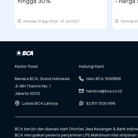
hingga 30%
- Harga 
Periode
10 Agu 2026 - 31 Jul 2027
Periode
07
Kantor Pusat
Hubungi Kami
Menara BCA, Grand Indonesia
Halo BCA 1500888
Jl. MH Thamrin No. 1
halobca@bca.co.id
Jakarta 10310
Lokasi BCA Lainnya
62 811 1500 998
BCA berizin dan diawasi oleh Otoritas Jasa Keuangan & Bank Indon
BCA merupakan peserta penjaminan LPS.Maksimum nilai simpanan 