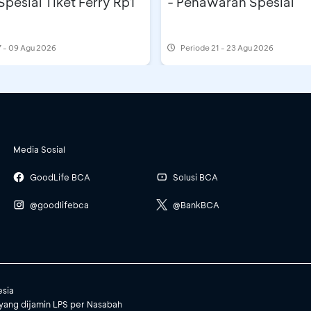
Spesial Tiket Ferry Rp1
- Penawaran Spesial
 - 09 Agu 2026
Periode
21 - 23 Agu 2026
Media Sosial
GoodLife BCA
Solusi BCA
@goodlifebca
@BankBCA
esia
yang dijamin LPS per Nasabah