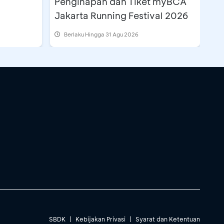
Penginapan dan Tiket myBCA
Jakarta Running Festival 2026
Berlaku Hingga 31 Agu 2026
SBDK
|
Kebijakan Privasi
|
Syarat dan Ketentuan