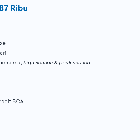
87 Ribu
uxe
ari
i bersama,
high season & peak season
redit BCA