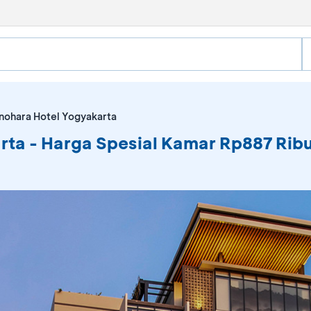
nohara Hotel Yogyakarta
ta - Harga Spesial Kamar Rp887 Rib