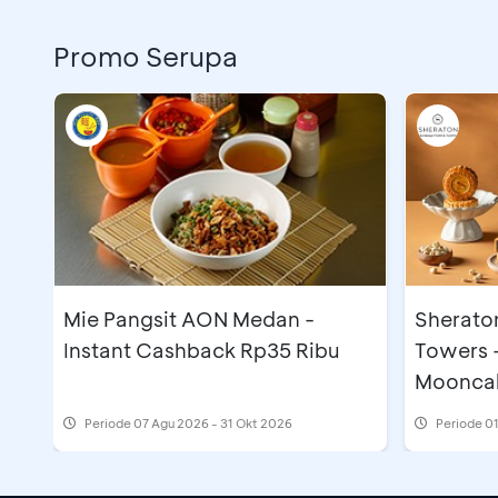
Promo Serupa
Mie Pangsit AON Medan -
Sherato
Instant Cashback Rp35 Ribu
Towers 
Moonca
Periode
07 Agu 2026 - 31 Okt 2026
Periode
01