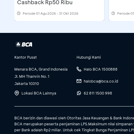
Cashback Rp50 Ribu
Periode
01 Agu 2026 - 31 Okt 2026
Periode
01
Vans Paskal23
Vans Duta Mall Banjarmasin
Vans Summarecon Bekasi
Kantor Pusat
Hubungi Kami
Menara BCA, Grand Indonesia
Halo BCA 1500888
Jl. MH Thamrin No. 1
Vans Pakuwon Bekasi
halobca@bca.co.id
Jakarta 10310
Lokasi BCA Lainnya
62 811 1500 998
Vans AEON Sentul
BCA berizin dan diawasi oleh Otoritas Jasa Keuangan & Bank Indon
Vans AEON Deltamas
BCA merupakan peserta penjaminan LPS.Maksimum nilai simpanan 
per Bank adalah Rp2 miliar. Untuk cek Tingkat Bunga Penjaminan LPS