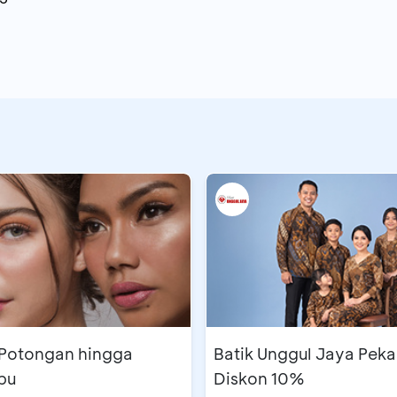
Lokasi
Bali
Bali
Bali
Beac
Balikpapan
Pen
Bandung
Summ
 Potongan hingga
Batik Unggul Jaya Peka
bu
Diskon 10%
Bandung
P