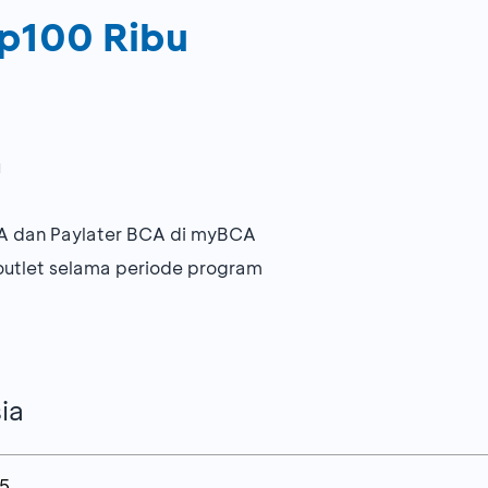
p100 Ribu
u
A dan Paylater BCA di myBCA
outlet selama periode program
ia
25