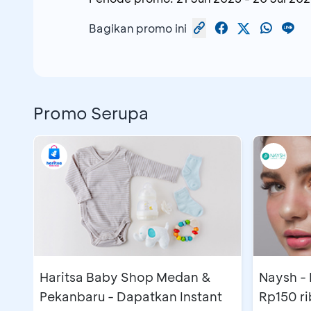
Nama
Store
Bagikan promo ini
Vans Livingworld Bali
Vans Icon Bali
Promo Serupa
Vans Beachwalk Bali
Vans Pentacity Balikpapan
Vans Summarecon Bandung
Haritsa Baby Shop Medan &
Naysh -
Pekanbaru - Dapatkan Instant
Rp150 ri
Vans PVJ