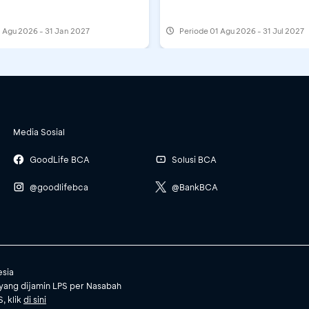
 Agu 2026 - 31 Jan 2027
Periode
01 Agu 2026 - 31 Jul 2027
Bandung
Banjarmasin
Duta M
Bekasi
Summ
Media Sosial
GoodLife BCA
Solusi BCA
Bekasi
P
@goodlifebca
@BankBCA
Bogor
esia
Cikarang
AE
yang dijamin LPS per Nasabah
, klik
di sini