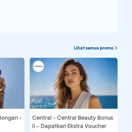
Mall
&
Unit
Livingworld Bali, L1-09
Icon Saur Bali, UG - 11B
Lihat semua promo
kwalk Bali, L2 - 20, 21-22
tacity Balikpapan, UG-01
arecon Bandung, GF-880
longan -
Central - Central Beauty Bonus
II – Dapatkan Ekstra Voucher
aris van Java, RL-B-36