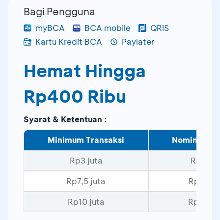
Bagi Pengguna
myBCA
BCA mobile
QRIS
Kartu Kredit BCA
Paylater
Hemat Hingga
Rp400 Ribu
Syarat & Ketentuan :
Minimum Transaksi
Nominal Ca
Rp3 juta
Rp50 ri
Rp7,5 juta
Rp100 r
Rp10 juta
Rp200 r