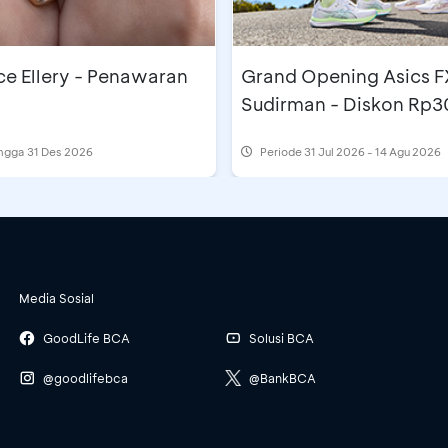
e Ellery - Penawaran
Grand Opening Asics F
Sudirman - Diskon Rp3
ingga 31 Des 2026
Periode
31 Jul 2026 - 14 Agu 2026
Media Sosial
GoodLife BCA
Solusi BCA
@goodlifebca
@BankBCA