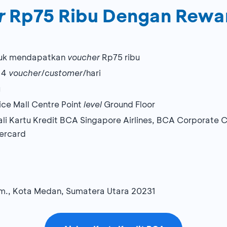
r
Rp75 Ribu Dengan Rewa
tuk mendapatkan
voucher
Rp75 ribu
 4
voucher
/
customer
/hari
u
ce Mall Centre Point
level
Ground Floor
ali Kartu Kredit BCA Singapore Airlines, BCA Corporate 
ercard
im., Kota Medan, Sumatera Utara 20231