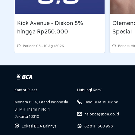
Kick Avenue - Diskon 8%
Clemenc
hingga Rp250.000
Spesial
Periode
08 - 10 Agu 2026
Berlaku H
Kantor Pusat
Hubungi Kami
Menara BCA, Grand Indonesia
Halo BCA 1500888
Jl. MH Thamrin No. 1
halobca@bca.co.id
Jakarta 10310
Lokasi BCA Lainnya
62 811 1500 998