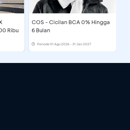
X
COS - Cicilan BCA 0% Hingga
00 Ribu
6 Bulan
Periode
01 Agu 2026 - 31 Jan 2027