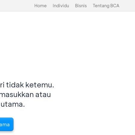
Home
Individu
Bisnis
Tentang BCA
i tidak ketemu.
imasukkan atau
 utama.
tama