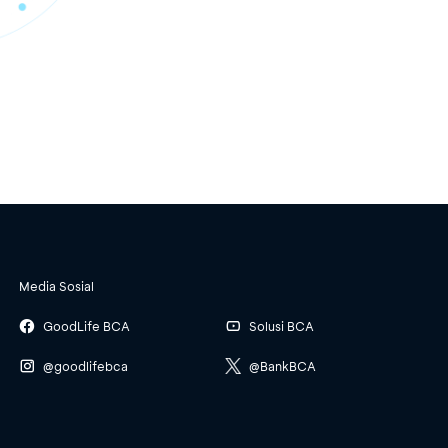
Media Sosial
GoodLife BCA
Solusi BCA
@goodlifebca
@BankBCA