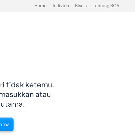
Home
Individu
Bisnis
Tentang BCA
i tidak ketemu.
imasukkan atau
 utama.
tama