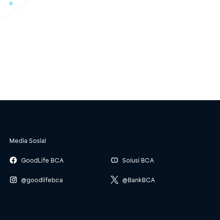
Media Sosial
GoodLife BCA
Solusi BCA
@goodlifebca
@BankBCA