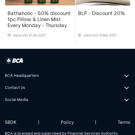
Bathaholic - 50% discount
BLP - Discount 20%
1pc Pillow & Linen Mist
Every Monday - Thursday
Valid until 31 Jan 2027
Valid until 31 Mar 2027
BCA Headquarters
Contact Us
Social Media
SBDK
|
Policy
|
Terms
BCA is licensed and supervised by Financial Services Authority