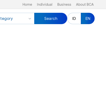
Home
Individual
Business
About BCA
tegory
Search
ID
EN