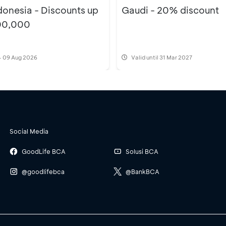
donesia - Discounts up
Gaudi - 20% discount
00,000
- 09 Aug 2026
Valid until 31 Mar 2027
Social Media
GoodLife BCA
Solusi BCA
@goodlifebca
@BankBCA