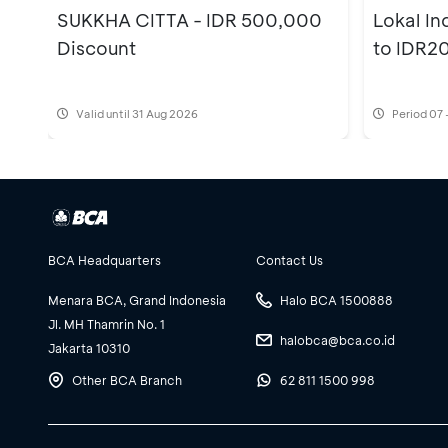
SUKKHA CITTA - IDR 500,000
Lokal In
Discount
to IDR2
Valid until 31 Aug 2026
Period
07 
BCA Headquarters
Contact Us
Menara BCA, Grand Indonesia
Halo BCA 1500888
Jl. MH Thamrin No. 1
halobca@bca.co.id
Jakarta 10310
Other BCA Branch
62 811 1500 998