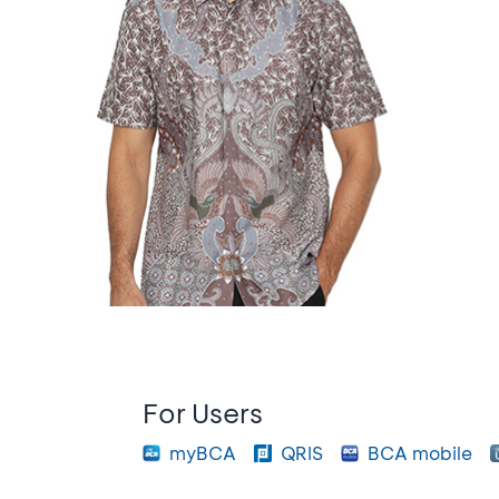
For Users
myBCA
QRIS
BCA mobile